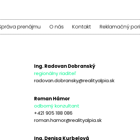
Správa prenájmu
O nás
Kontakt
Reklamačný por
Ing. Radovan Dobranský
regionálny riaditeľ
radovan.dobransky@realityalpia.sk
Roman Hámor
odborný konzultant
+421 905 188 086
roman.hamor@realityalpia.sk
Ing. Denisa Kurbelová