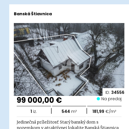
Banská Štiavnica
ID:
34556
99 000,00 €
Na predaj
|
|
1
iz.
544
m²
181,99
€/m²
Jedinečná príležitosť: Starý banský dom s
pozemkom v atraktívnej lokalite Banská Štiavnica