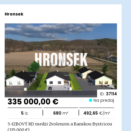
Hronsek
ID:
37114
335 000,00 €
Na predaj
|
|
5
iz.
680
m²
492,65
€/m²
5-IZBOVÝ RD medzi Zvolenom a Banskou Bystricou
(335 000 €)