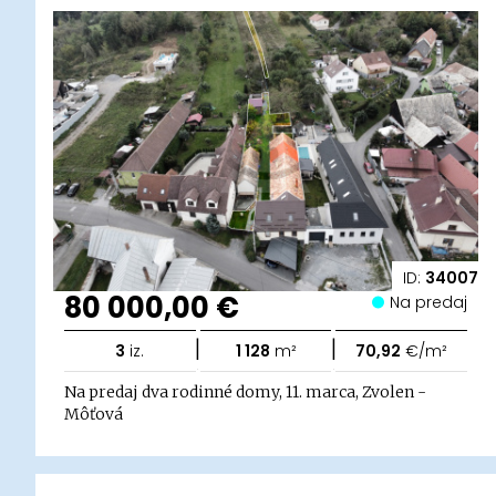
ID:
34007
80 000,00 €
Na predaj
|
|
3
iz.
1 128
m²
70,92
€/m²
Na predaj dva rodinné domy, 11. marca, Zvolen -
Môťová