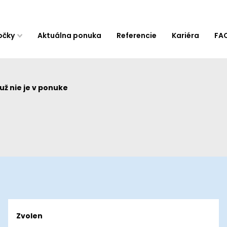
očky
Aktuálna ponuka
Referencie
Kariéra
FA
ž nie je v ponuke
Zvolen