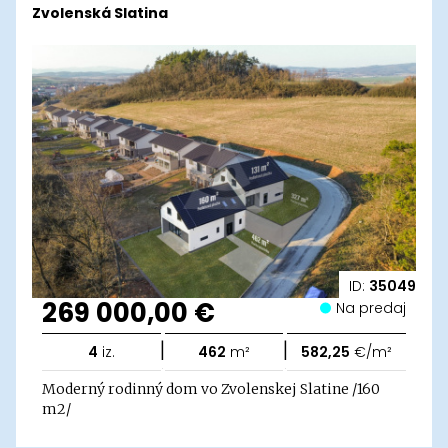
Zvolenská Slatina
ID:
35049
269 000,00 €
Na predaj
|
|
4
iz.
462
m²
582,25
€/m²
Moderný rodinný dom vo Zvolenskej Slatine /160
m2/