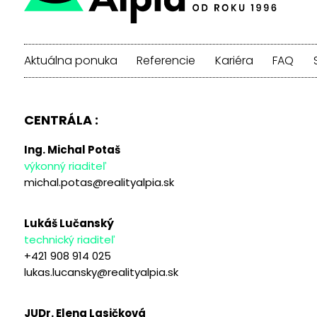
Aktuálna ponuka
Referencie
Kariéra
FAQ
CENTRÁLA :
Ing. Michal Potaš
výkonný riaditeľ
michal.potas@realityalpia.sk
Lukáš Lučanský
technický riaditeľ
+421 908 914 025
lukas.lucansky@realityalpia.sk
JUDr. Elena Lasičková