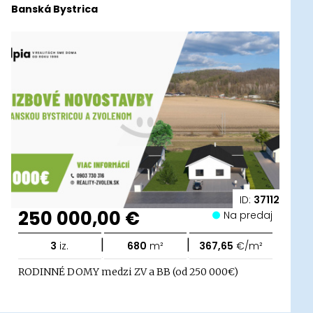
Banská Bystrica
ID:
37112
250 000,00 €
Na predaj
|
|
3
iz.
680
m²
367,65
€/m²
RODINNÉ DOMY medzi ZV a BB (od 250 000€)