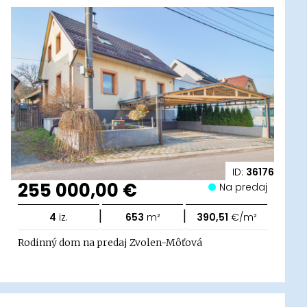
ID:
36176
255 000,00 €
Na predaj
|
|
4
iz.
653
m²
390,51
€/m²
Rodinný dom na predaj Zvolen-Môťová