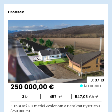
Hronsek
ID:
37113
250 000,00 €
Na predaj
|
|
3
iz.
457
m²
547,05
€/m²
3-IZBOVÝ RD medzi Zvolenom a Banskou Bystricou
(250 000 €)