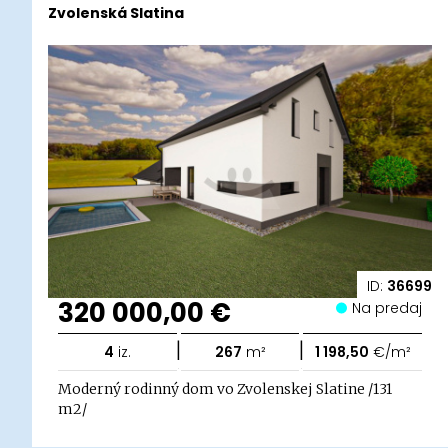
Zvolenská Slatina
ID:
36699
320 000,00 €
Na predaj
|
|
4
iz.
267
m²
1 198,50
€/m²
Moderný rodinný dom vo Zvolenskej Slatine /131
m2/