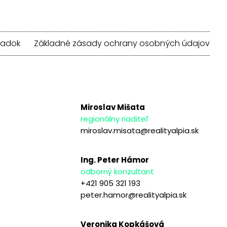
iadok
Základné zásady ochrany osobných údajov
Miroslav Mišata
regionálny riaditeľ
miroslav.misata@realityalpia.sk
Ing. Peter Hámor
odborný konzultant
+421 905 321 193
peter.hamor@realityalpia.sk
Veronika Kopkášová