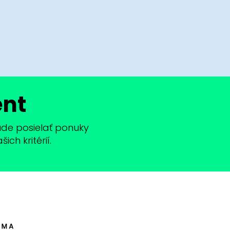
ent
bude posielať ponuky
ch kritérií.