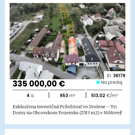
ID:
36179
335 000,00 €
Na predaj
|
|
4
iz.
653
m²
513,02
€/m²
Exkluzívna Investičná Príležitosť vo Zvolene – Tri
Domy na Obrovskom Pozemku (1783 m2) v Môťovej!