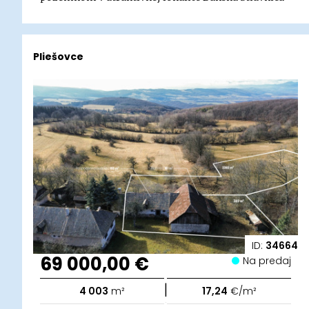
Pliešovce
ID:
34664
69 000,00 €
Na predaj
|
4 003
m²
17,24
€/m²