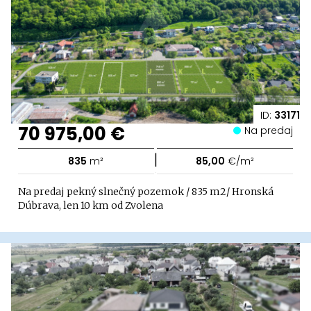
ID:
33171
70 975,00 €
Na predaj
|
835
m²
85,00
€/m²
Na predaj pekný slnečný pozemok / 835 m2/ Hronská
Dúbrava, len 10 km od Zvolena