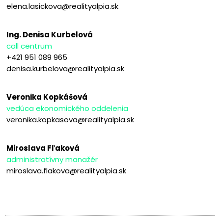
elena.lasickova@realityalpia.sk
Ing. Denisa Kurbelová
call centrum
+421 951 089 965
denisa.kurbelova@realityalpia.sk
Veronika Kopkášová
vedúca ekonomického oddelenia
veronika.kopkasova@realityalpia.sk
Miroslava Fľaková
administratívny manažér
miroslava.flakova@realityalpia.sk