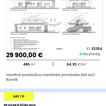
ID:
32354
29 900,00 €
Na predaj
|
465
m²
64,30
€/m²
Stavebný pozemok so stavebným povolením /465 m2/
Bzovík
NÁŠ TIP
Hronská Dúbrava