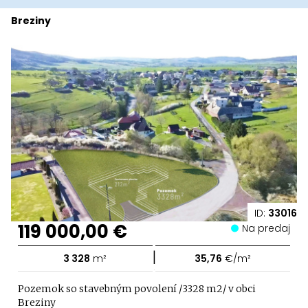
Breziny
ID:
33016
119 000,00 €
Na predaj
|
3 328
m²
35,76
€/m²
Pozemok so stavebným povolení /3328 m2/ v obci
Breziny