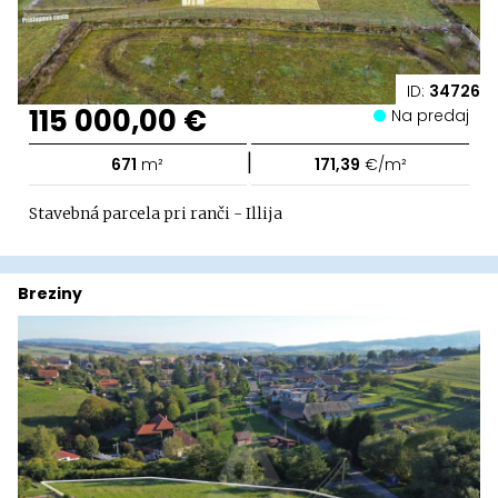
ID:
34726
115 000,00 €
Na predaj
|
671
m²
171,39
€/m²
Stavebná parcela pri ranči - Illija
Breziny