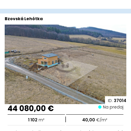
Bzovská Lehôtka
ID:
37014
44 080,00 €
Na predaj
|
1 102
m²
40,00
€/m²