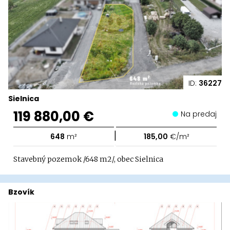
ID:
36227
Sielnica
119 880,00 €
Na predaj
|
648
m²
185,00
€/m²
Stavebný pozemok /648 m2/, obec Sielnica
Bzovík