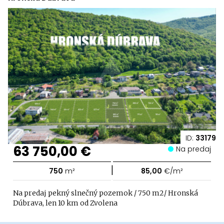
ID:
33179
63 750,00 €
Na predaj
|
750
m²
85,00
€/m²
Na predaj pekný slnečný pozemok / 750 m2/ Hronská
Dúbrava, len 10 km od Zvolena