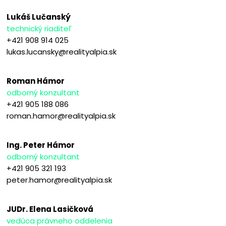
Lukáš Lučanský
technický riaditeľ
+421 908 914 025
lukas.lucansky@realityalpia.sk
Roman Hámor
odborný konzultant
+421 905 188 086
roman.hamor@realityalpia.sk
Ing. Peter Hámor
odborný konzultant
+421 905 321 193
peter.hamor@realityalpia.sk
JUDr. Elena Lasičková
vedúca právneho oddelenia