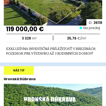
ID:
36118
119 000,00 €
Na predaj
|
3 328
m²
35,76
€/m²
EXKLUZÍVNA INVESTIČNÁ PRÍLEŽITOSŤ V BREZINÁCH:
POZEMOK PRE VÝSTAVBU AŽ 3 RODINNÝCH DOMOV!
NÁŠ TIP
Hronská Dúbrava