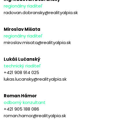
regionálny riaditeľ
radovan.dobransky@realityalpia.sk
Miroslav Mišata
regionálny riaditeľ
miroslav.misata@realityalpia.sk
Lukáš Lučanský
technický riaditeľ
+421 908 914 025
lukas.lucansky@realityalpia.sk
Roman Hámor
odborný konzultant
+421 905 188 086
roman.hamor@realityalpia.sk