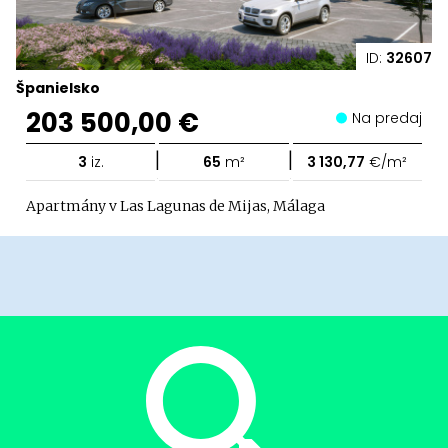
ID:
32607
Španielsko
203 500,00 €
Na predaj
|
|
3
iz.
65
m²
3 130,77
€/m²
Apartmány v Las Lagunas de Mijas, Málaga