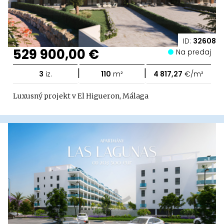
ID:
32608
529 900,00 €
Na predaj
|
|
3
iz.
110
m²
4 817,27
€/m²
Luxusný projekt v El Higueron, Málaga