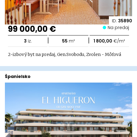
ID:
35890
99 000,00 €
Na predaj
|
|
3
iz.
55
m²
1 800,00
€/m²
2-izbový byt na predaj, Gen.Svobodu, Zvolen - Môťová
Španielsko