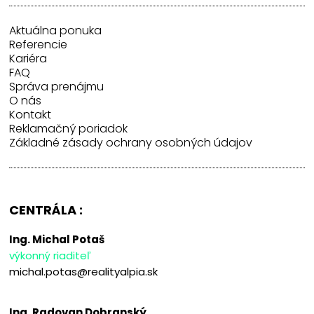
Aktuálna ponuka
Referencie
Kariéra
FAQ
Správa prenájmu
O nás
Kontakt
Reklamačný poriadok
Základné zásady ochrany osobných údajov
CENTRÁLA :
Ing. Michal Potaš
výkonný riaditeľ
michal.potas@realityalpia.sk
Ing. Radovan Dobranský