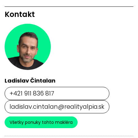
Kontakt
Ladislav Čintalan
+421 911 836 817
ladislav.cintalan@realityalpia.sk
Všetky ponuky tohto makléra