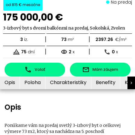
Na predaj
od
815 €
mesačne
175 000,00 €
3-izbový byt s dvomi balkónmi na predaj, Sokolská, Zvolen
|
|
3
iz.
73
m²
2397.26
€/m²
|
|
75
dní
2
x
0
x
Volať
Mám záujem
Opis
Poloha
Charakteristiky
Benefity
Kon
Opis
Ponúkame vám na predaj svetlý 3-izbový byt o celkovej
výmere 73 m2, ktorý sa nachádza na 5. poschodí