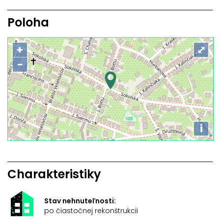
Poloha
+
⤢
−
i
Charakteristiky
Stav nehnuteľnosti:
po čiastočnej rekonštrukcii