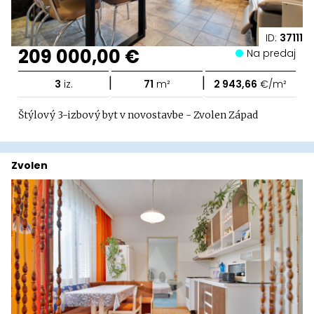
ID:
37111
209 000,00 €
Na predaj
|
|
3
iz.
71
m²
2 943,66
€/m²
Štýlový 3-izbový byt v novostavbe - Zvolen Západ
Zvolen