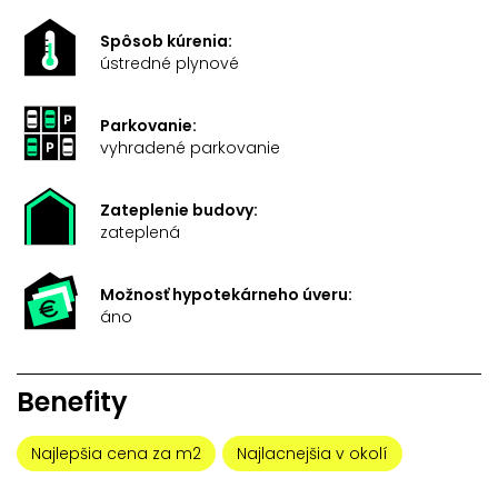
Spôsob kúrenia:
ústredné plynové
Parkovanie:
vyhradené parkovanie
Zateplenie budovy:
zateplená
Možnosť hypotekárneho úveru:
áno
Benefity
Najlepšia cena za m2
Najlacnejšia v okolí