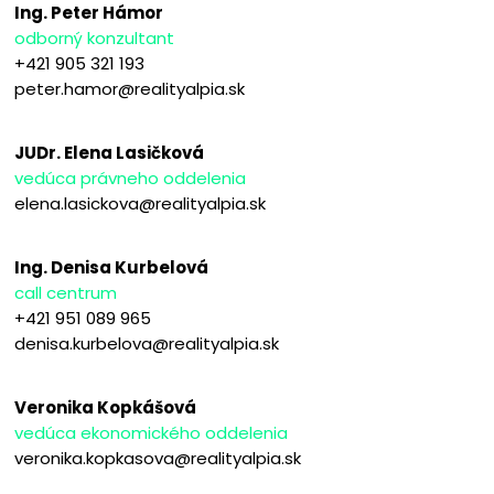
Ing. Peter Hámor
odborný konzultant
+421 905 321 193
peter.hamor@realityalpia.sk
JUDr. Elena Lasičková
vedúca právneho oddelenia
elena.lasickova@realityalpia.sk
Ing. Denisa Kurbelová
call centrum
+421 951 089 965
denisa.kurbelova@realityalpia.sk
Veronika Kopkášová
vedúca ekonomického oddelenia
veronika.kopkasova@realityalpia.sk