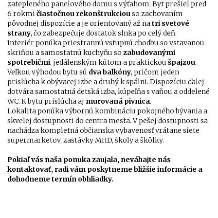
zatepleného panelového domu s výťahom. Byt prešiel pred
6 rokmi
čiastočnou rekonštrukciou
so zachovaním
pôvodnej dispozície a je orientovaný až na
tri svetové
strany
, čo zabezpečuje dostatok slnka po celý deň.
Interiér ponúka priestrannú vstupnú chodbu so vstavanou
skriňou a samostatnú kuchyňu so
zabudovanými
spotre
bičmi
, jedálenským kútom a praktickou
špajzou
.
Veľkou výhodou bytu sú
dva balkóny
, pričom jeden
prislúcha k obývacej izbe a druhý k spálni. Dispozíciu ďalej
dotvára samostatná detská izba, kúpeľňa s vaňou a oddelené
WC. K bytu prislúcha aj
murovaná pivnica
.
Lokalita ponúka výbornú kombináciu pokojného bývania a
skvelej dostupnosti do centra mesta. V pešej dostupnosti sa
nachádza kompletná občianska vybavenosť vrátane siete
supermarketov, zastávky MHD, školy a škôlky.
Pokiaľ vás naša ponuka zaujala, neváhajte nás
kontaktovať, radi vám poskytneme bližšie informácie a
dohodneme termín obhliadky.