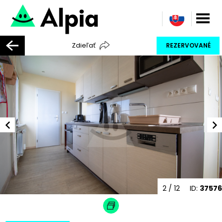
Zdieľať
REZERVOVANÉ
2
/ 12
ID:
37576