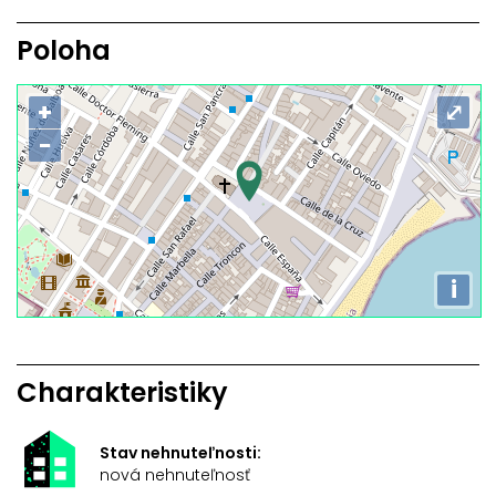
Poloha
+
⤢
−
i
Charakteristiky
Stav nehnuteľnosti:
nová nehnuteľnosť