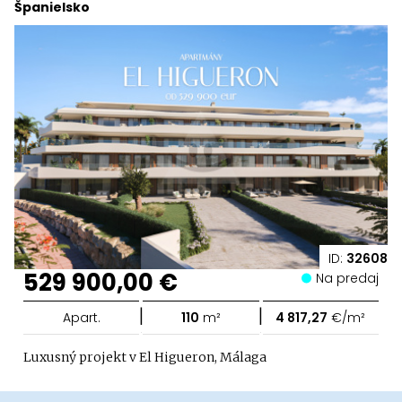
Španielsko
ID:
32608
529 900,00 €
Na predaj
|
|
Apart.
110
m²
4 817,27
€/m²
Luxusný projekt v El Higueron, Málaga