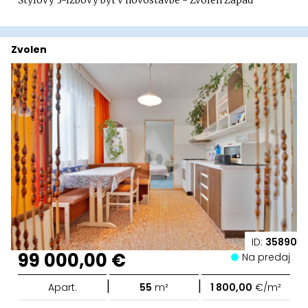
Štýlový 3-izbový byt v novostavbe - Zvolen Západ
Zvolen
ID:
35890
99 000,00 €
Na predaj
|
|
Apart.
55
m²
1 800,00
€/m²