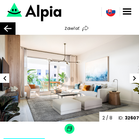
Zdieľať
2
/ 8
ID:
32607