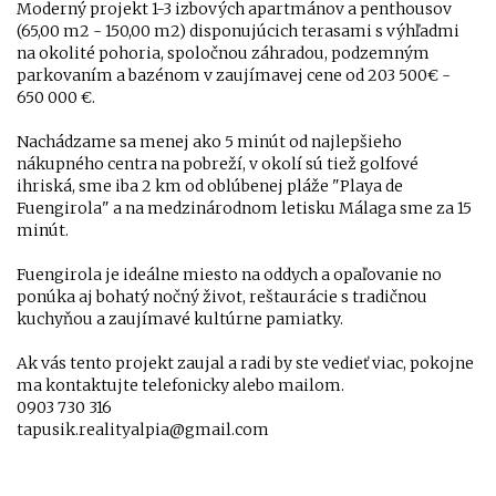
Moderný projekt 1-3 izbových apartmánov a penthousov
(65,00 m2 - 150,00 m2) disponujúcich terasami s výhľadmi
na okolité pohoria, spoločnou záhradou, podzemným
parkovaním a bazénom v zaujímavej cene od 203 500€ -
650 000 €.
Nachádzame sa menej ako 5 minút od najlepšieho
nákupného centra na pobreží, v okolí sú tiež golfové
ihriská, sme iba 2 km od oblúbenej pláže "Playa de
Fuengirola" a na medzinárodnom letisku Málaga sme za 15
minút.
Fuengirola je ideálne miesto na oddych a opaľovanie no
ponúka aj bohatý nočný život, reštaurácie s tradičnou
kuchyňou a zaujímavé kultúrne pamiatky.
Ak vás tento projekt zaujal a radi by ste vedieť viac, pokojne
ma kontaktujte telefonicky alebo mailom.
0903 730 316
tapusik.realityalpia@gmail.com