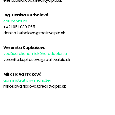
elena.lasickova@realityalpia.sk
Ing. Denisa Kurbelová
call centrum
+421 951 089 965
denisa.kurbelova@realityalpia.sk
Veronika Kopkášová
vedúca ekonomického oddelenia
veronika.kopkasova@realityalpia.sk
Miroslava Fľaková
administratívny manažér
miroslava.flakova@realityalpia.sk