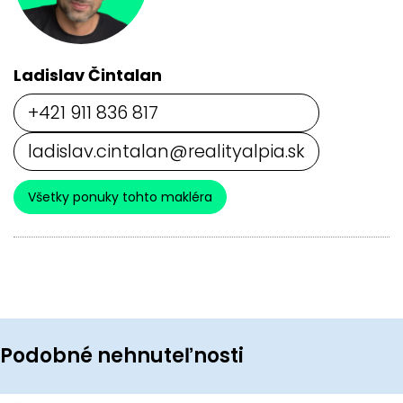
Ladislav Čintalan
+421 911 836 817
ladislav.cintalan@realityalpia.sk
Všetky ponuky tohto makléra
Podobné nehnuteľnosti