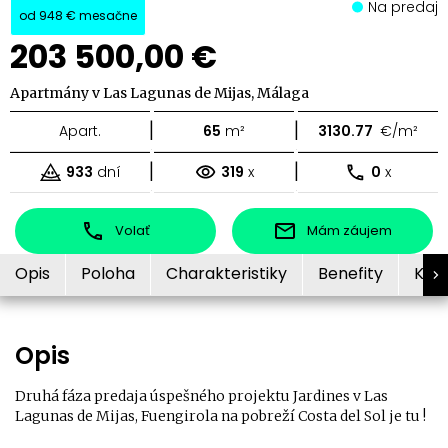
Na predaj
od
948 €
mesačne
203 500,00 €
Apartmány v Las Lagunas de Mijas, Málaga
|
|
Apart.
65
m²
3130.77
€/m²
|
|
933
dní
319
x
0
x
Volať
Mám záujem
Opis
Poloha
Charakteristiky
Benefity
Kon
Opis
Druhá fáza predaja úspešného projektu Jardines v Las
Lagunas de Mijas, Fuengirola na pobreží Costa del Sol je tu !