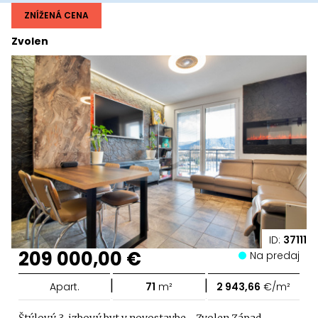
ZNÍŽENÁ CENA
Zvolen
ID:
37111
209 000,00 €
Na predaj
|
|
Apart.
71
m²
2 943,66
€/m²