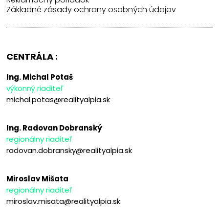
Základné zásady ochrany osobných údajov
CENTRÁLA :
Ing. Michal Potaš
výkonný riaditeľ
michal.potas@realityalpia.sk
Ing. Radovan Dobranský
regionálny riaditeľ
radovan.dobransky@realityalpia.sk
Miroslav Mišata
regionálny riaditeľ
miroslav.misata@realityalpia.sk