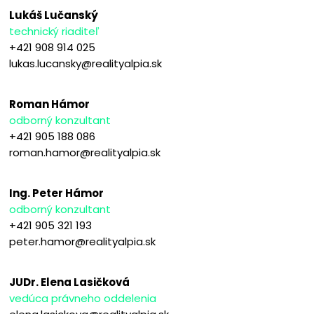
Lukáš Lučanský
technický riaditeľ
+421 908 914 025
lukas.lucansky@realityalpia.sk
Roman Hámor
odborný konzultant
+421 905 188 086
roman.hamor@realityalpia.sk
Ing. Peter Hámor
odborný konzultant
+421 905 321 193
peter.hamor@realityalpia.sk
JUDr. Elena Lasičková
vedúca právneho oddelenia