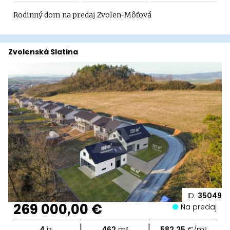
Rodinný dom na predaj Zvolen-Môťová
Zvolenská Slatina
ID:
35049
269 000,00 €
Na predaj
|
|
4
iz.
462
m²
582,25
€/m²