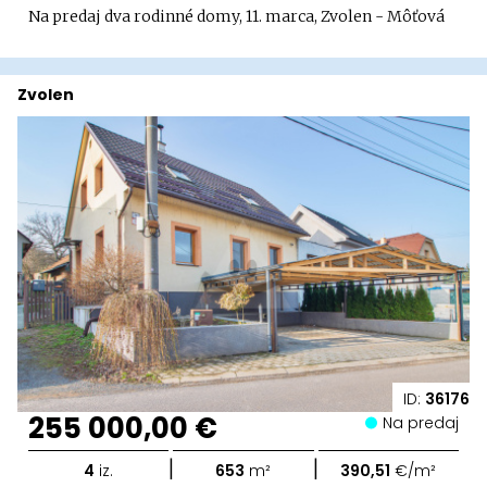
Na predaj dva rodinné domy, 11. marca, Zvolen - Môťová
Zvolen
ID:
36176
255 000,00 €
Na predaj
|
|
4
iz.
653
m²
390,51
€/m²