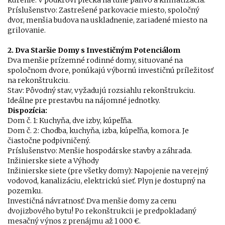
kúrenie. V podkroví piecka na tuhé palivo a klimatizácia.
Príslušenstvo: Zastrešené parkovacie miesto, spoločný
dvor, menšia budova na uskladnenie, zariadené miesto na
grilovanie.
2. Dva Staršie Domy s Investičným Potenciálom
Dva menšie prízemné rodinné domy, situované na
spoločnom dvore, ponúkajú výbornú investičnú príležitosť
na rekonštrukciu.
Stav: Pôvodný stav, vyžadujú rozsiahlu rekonštrukciu.
Ideálne pre prestavbu na nájomné jednotky.
Dispozícia:
Dom č. 1: Kuchyňa, dve izby, kúpeľňa.
Dom č. 2: Chodba, kuchyňa, izba, kúpeľňa, komora. Je
čiastočne podpivničený.
Príslušenstvo: Menšie hospodárske stavby a záhrada.
Inžinierske siete a Výhody
Inžinierske siete (pre všetky domy): Napojenie na verejný
vodovod, kanalizáciu, elektrickú sieť. Plyn je dostupný na
pozemku.
Investičná návratnosť: Dva menšie domy za cenu
dvojizbového bytu! Po rekonštrukcii je predpokladaný
mesačný výnos z prenájmu až 1 000 €.