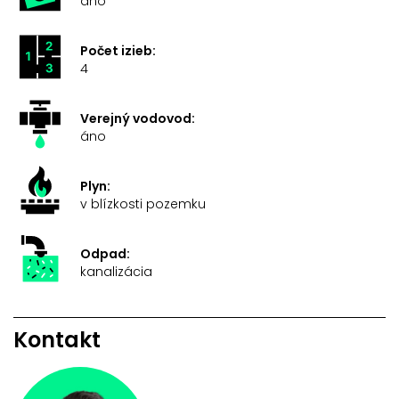
áno
Počet izieb:
4
Verejný vodovod:
áno
Plyn:
v blízkosti pozemku
Odpad:
kanalizácia
Kontakt