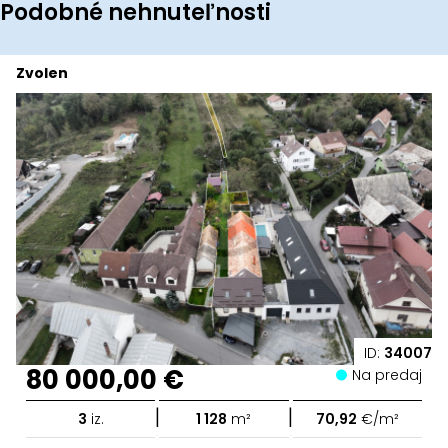
Podobné nehnuteľnosti
Zvolen
ID:
34007
80 000,00 €
Na predaj
|
|
3
iz.
1 128
m²
70,92
€/m²