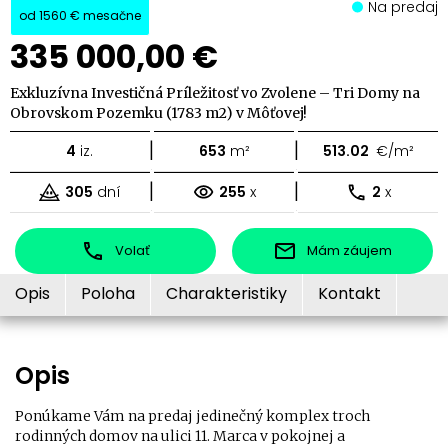
Na predaj
od
1560 €
mesačne
335 000,00 €
Exkluzívna Investičná Príležitosť vo Zvolene – Tri Domy na
Obrovskom Pozemku (1783 m2) v Môťovej!
|
|
4
iz.
653
m²
513.02
€/m²
|
|
305
dní
255
x
2
x
Volať
Mám záujem
Opis
Poloha
Charakteristiky
Kontakt
Opis
Ponúkame Vám na predaj jedinečný komplex troch
rodinných domov na ulici 11. Marca v pokojnej a