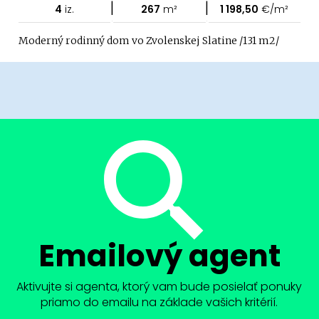
|
|
4
iz.
267
m²
1 198,50
€/m²
Moderný rodinný dom vo Zvolenskej Slatine /131 m2/
Emailový agent
Aktivujte si agenta, ktorý vam bude posielať ponuky
priamo do emailu na základe vašich kritérií.