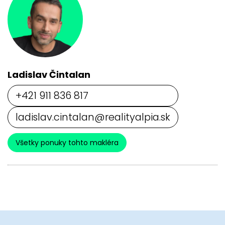
Ladislav Čintalan
+421 911 836 817
ladislav.cintalan@realityalpia.sk
Všetky ponuky tohto makléra