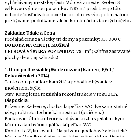
vyhľadávanej mestskej časti Môťová v meste Zvolen. S
celkovou výmerou pozemkov 1783 m² predstavuje táto
nehnuteľnosť ideálnu investíciu s obrovským potenciálom
pre bývanie, podnikanie, alebo kombináciu viacerých účelov.
Základné Údaje a Cena
Predajná cena za všetky tri domy a pozemky: 335 000 €
DOHODA NA CENE JE MOŽNÁ!
CELKOVÁ VÝMERA POZEMKOV:
1783 m² (Zahŕňa zastavané
plochy, dvory aj záhradu.)
1. Dom po Rozsiahlej Modernizácii (Kameň, 1950 /
Rekonštrukcia 2014)
Tento dom ponúka okamžité a pohodlné bývanie v
modernom štýle.
Stav: Kompletná rozsiahla rekonštrukcia v roku 2014.
Dispozícia:
Prízemie: Zádverie, chodba, kúpeľňa s WC, dve samostatné
izby, praktická technická miestnosť (práčovňa).
Podkrovie: Útulná otvorená obývacia izba s jedálenským
kútom a kuchyňou, spálňa, kúpeľňa s WC.
Komfort a Vykurovanie: Na prízemí podlahové elektrické