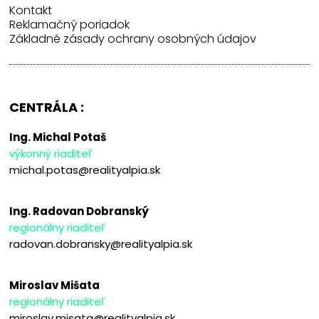
Kontakt
Reklamačný poriadok
Základné zásady ochrany osobných údajov
CENTRÁLA :
Ing. Michal Potaš
výkonný riaditeľ
michal.potas@realityalpia.sk
Ing. Radovan Dobranský
regionálny riaditeľ
radovan.dobransky@realityalpia.sk
Miroslav Mišata
regionálny riaditeľ
miroslav.misata@realityalpia.sk