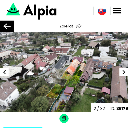
Zdieľať
2
/ 32
ID:
36179