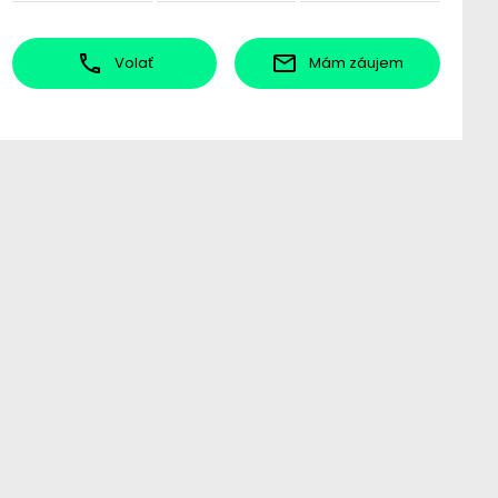
Volať
Mám záujem