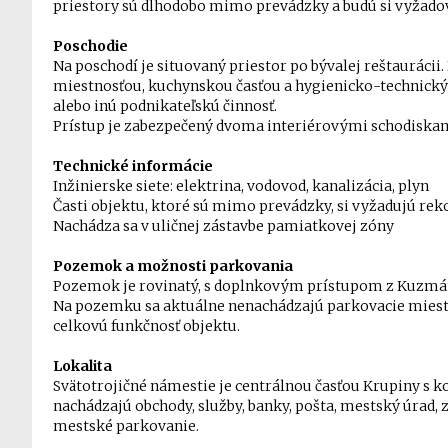
priestory sú dlhodobo mimo prevádzky a budú si vyžado
Poschodie
Na poschodí je situovaný priestor po bývalej reštaurácii
miestnosťou, kuchynskou časťou a hygienicko-technick
alebo inú podnikateľskú činnosť.
Prístup je zabezpečený dvoma interiérovými schodisk
Technické informácie
Inžinierske siete: elektrina, vodovod, kanalizácia, plyn
Časti objektu, ktoré sú mimo prevádzky, si vyžadujú re
Nachádza sa v uličnej zástavbe pamiatkovej zóny
Pozemok a možnosti parkovania
Pozemok je rovinatý, s doplnkovým prístupom z Kuzmán
Na pozemku sa aktuálne nenachádzajú parkovacie miesta
celkovú funkčnosť objektu.
Lokalita
Svätotrojičné námestie je centrálnou časťou Krupiny s 
nachádzajú obchody, služby, banky, pošta, mestský úrad,
mestské parkovanie.