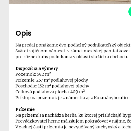
Opis
Na predaj ponúkame dvojpodlažný podnikateľský objekt 
Svätotrojičnom námestí, v rámci mestskej pamiatkovej 
pre rôzne druhy podnikania v oblasti služieb a obchodu.
Dispozícia a výmery
Pozemok: 592 m²
Prízemie: 257 m² podlahovej plochy
Poschodie: 152 m² podlahovej plochy
Celková podlahová plocha: 409 m²
Prístup na pozemok je z námestia aj z Kuzmányho ulice.
Prízemie
Na prízemí sa nachádza herňa, ku ktorej prislúchajú hy
Prevádzkovateľ herne má záujem pokračovať v nájme, čo
V zadnej časti prízemia je nevyužívaný kuchynský a techn