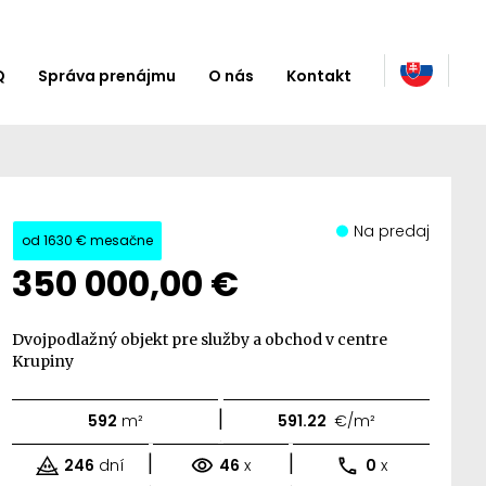
Q
Správa prenájmu
O nás
Kontakt
Na predaj
od
1630 €
mesačne
350 000,00 €
Dvojpodlažný objekt pre služby a obchod v centre
Krupiny
|
592
m²
591.22
€/m²
|
|
246
dní
46
x
0
x