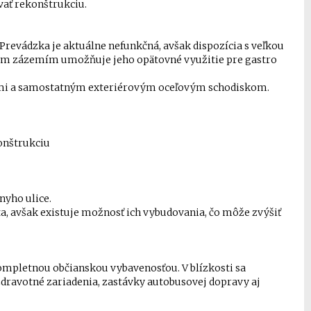
vať rekonštrukciu.
. Prevádzka je aktuálne nefunkčná, avšak dispozícia s veľkou
ým zázemím umožňuje jeho opätovné využitie pre gastro
ami a samostatným exteriérovým oceľovým schodiskom.
konštrukciu
yho ulice.
, avšak existuje možnosť ich vybudovania, čo môže zvýšiť
kompletnou občianskou vybavenosťou. V blízkosti sa
 zdravotné zariadenia, zastávky autobusovej dopravy aj