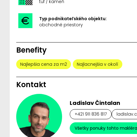
tuf / kameň
Typ podnikateľského objektu:
obchodné priestory
Benefity
Najlepšia cena za m2
Najlacnejšia v okolí
Kontakt
Ladislav Čintalan
+421 911 836 817
ladislav.
Všetky ponuky tohto maklér