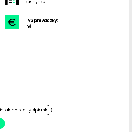
kuchynka
Typ prevádzky:
iné
cintalan@realityalpia.sk
a