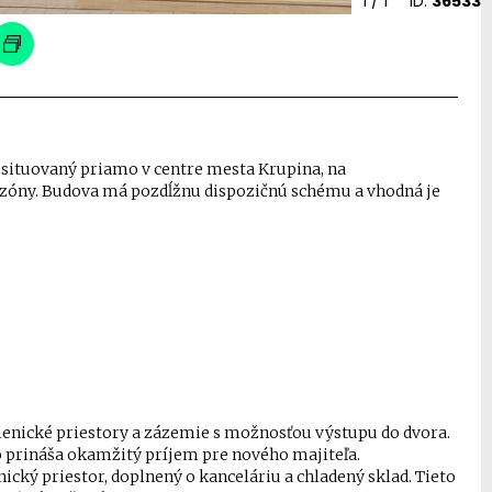
1
/ 1
ID:
36533
situovaný priamo v centre mesta Krupina, na
zóny. Budova má pozdĺžnu dispozičnú schému a vhodná je
gienické priestory a zázemie s možnosťou výstupu do dvora.
 prináša okamžitý príjem pre nového majiteľa.
ický priestor, doplnený o kanceláriu a chladený sklad. Tieto