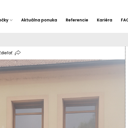
očky
Aktuálna ponuka
Referencie
Kariéra
FA
Zdieľať