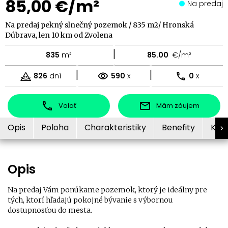
85,00 €/m²
Na predaj
Na predaj pekný slnečný pozemok / 835 m2/ Hronská
Dúbrava, len 10 km od Zvolena
|
835
m²
85.00
€/m²
|
|
826
dní
590
x
0
x
Volať
Mám záujem
Opis
Poloha
Charakteristiky
Benefity
Kon
Opis
Na predaj Vám ponúkame pozemok, ktorý je ideálny pre
tých, ktorí hľadajú pokojné bývanie s výbornou
dostupnosťou do mesta.