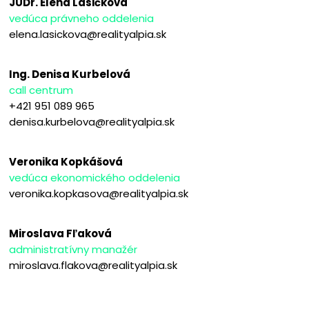
JUDr. Elena Lasičková
vedúca právneho oddelenia
elena.lasickova@realityalpia.sk
Ing. Denisa Kurbelová
call centrum
+421 951 089 965
denisa.kurbelova@realityalpia.sk
Veronika Kopkášová
vedúca ekonomického oddelenia
veronika.kopkasova@realityalpia.sk
Miroslava Fľaková
administratívny manažér
miroslava.flakova@realityalpia.sk