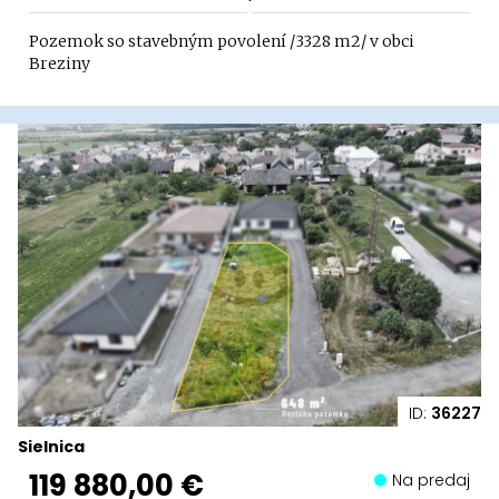
Pozemok so stavebným povolení /3328 m2/ v obci
Breziny
ID:
36227
Sielnica
119 880,00 €
Na predaj