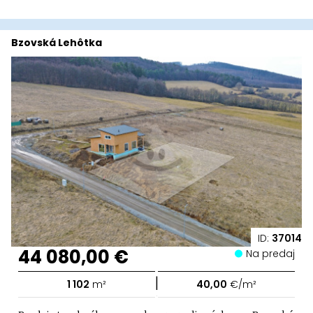
Bzovská Lehôtka
ID:
37014
44 080,00 €
Na predaj
|
1 102
m²
40,00
€/m²