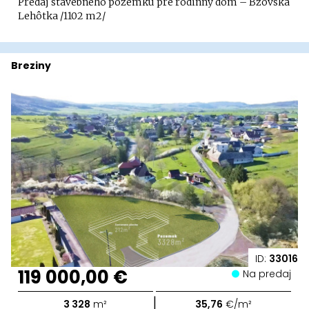
Predaj stavebného pozemku pre rodinný dom – Bzovská
Lehôtka /1102 m2/
Breziny
ID:
33016
119 000,00 €
Na predaj
|
3 328
m²
35,76
€/m²