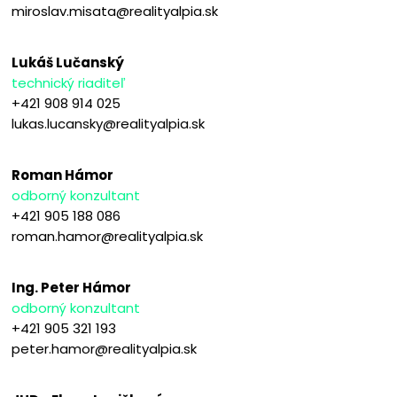
miroslav.misata@realityalpia.sk
Lukáš Lučanský
technický riaditeľ
+421 908 914 025
lukas.lucansky@realityalpia.sk
Roman Hámor
odborný konzultant
+421 905 188 086
roman.hamor@realityalpia.sk
Ing. Peter Hámor
odborný konzultant
+421 905 321 193
peter.hamor@realityalpia.sk