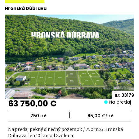
Hronská Dúbrava
ID:
33179
63 750,00 €
Na predaj
|
750
m²
85,00
€/m²
Na predaj pekný slnečný pozemok / 750 m2/ Hronská
Dúbrava, len 10 km od Zvolena