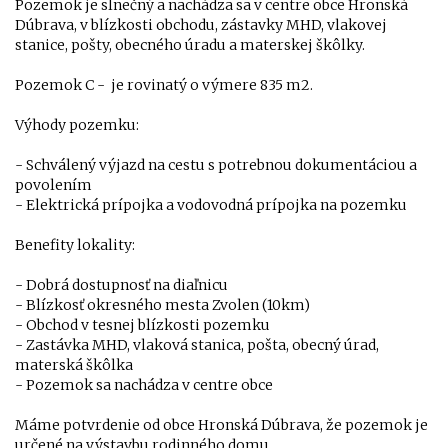
Pozemok je slnečný a nachádza sa v centre obce Hronská
Dúbrava, v blízkosti obchodu, zástavky MHD, vlakovej
stanice, pošty, obecného úradu a materskej škôlky.
Pozemok C - je rovinatý o výmere 835 m2.
Výhody pozemku:
- Schválený výjazd na cestu s potrebnou dokumentáciou a
povolením
- Elektrická prípojka a vodovodná prípojka na pozemku
Benefity lokality:
- Dobrá dostupnosť na diaľnicu
- Blízkosť okresného mesta Zvolen (10km)
- Obchod v tesnej blízkosti pozemku
- Zastávka MHD, vlaková stanica, pošta, obecný úrad,
materská škôlka
- Pozemok sa nachádza v centre obce
Máme potvrdenie od obce Hronská Dúbrava, že pozemok je
určené na výstavbu rodinného domu.