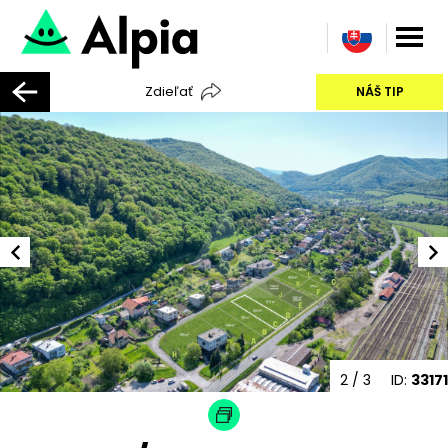
Zdieľať
NÁŠ TIP
2
/ 3
ID:
33171