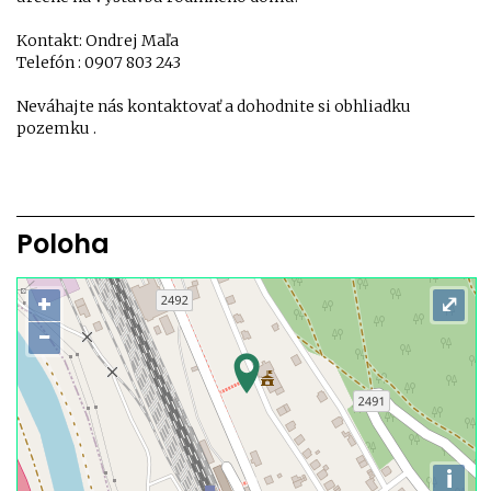
Kontakt: Ondrej Maľa
Telefón : 0907 803 243
Neváhajte nás kontaktovať a dohodnite si obhliadku
pozemku .
Poloha
+
⤢
−
i