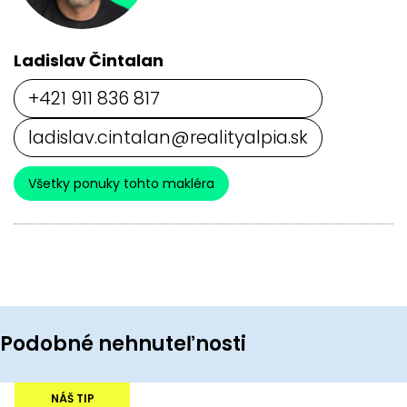
Ladislav Čintalan
+421 911 836 817
ladislav.cintalan@realityalpia.sk
Všetky ponuky tohto makléra
Podobné nehnuteľnosti
NÁŠ TIP