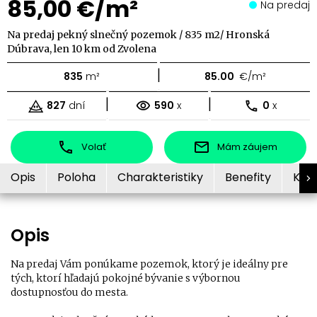
85,00 €/m²
Na predaj
Na predaj pekný slnečný pozemok / 835 m2/ Hronská
Dúbrava, len 10 km od Zvolena
|
835
m²
85.00
€/m²
|
|
827
dní
590
x
0
x
Volať
Mám záujem
Opis
Poloha
Charakteristiky
Benefity
Kon
Opis
Na predaj Vám ponúkame pozemok, ktorý je ideálny pre
tých, ktorí hľadajú pokojné bývanie s výbornou
dostupnosťou do mesta.