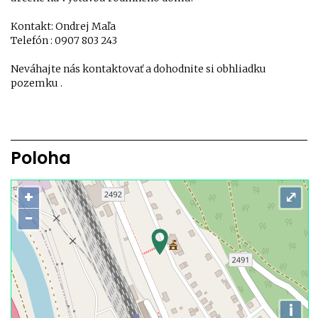
Kontakt: Ondrej Maľa
Telefón : 0907 803 243
Neváhajte nás kontaktovať a dohodnite si obhliadku
pozemku .
Poloha
+
⤢
−
i