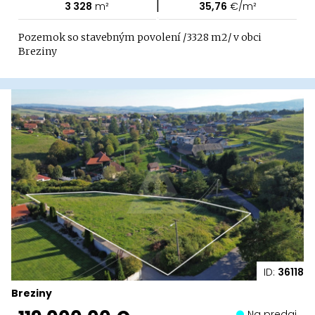
|
3 328
m²
35,76
€/m²
Pozemok so stavebným povolení /3328 m2/ v obci
Breziny
ID:
36118
Breziny
Na predaj