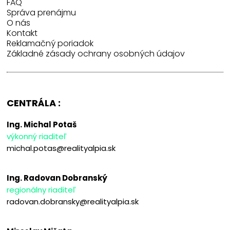
FAQ
Správa prenájmu
O nás
Kontakt
Reklamačný poriadok
Základné zásady ochrany osobných údajov
CENTRÁLA :
Ing. Michal Potaš
výkonný riaditeľ
michal.potas@realityalpia.sk
Ing. Radovan Dobranský
regionálny riaditeľ
radovan.dobransky@realityalpia.sk