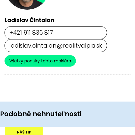
Ladislav Čintalan
+421 911 836 817
ladislav.cintalan@realityalpia.sk
Všetky ponuky tohto makléra
Podobné nehnuteľnosti
NÁŠ TIP