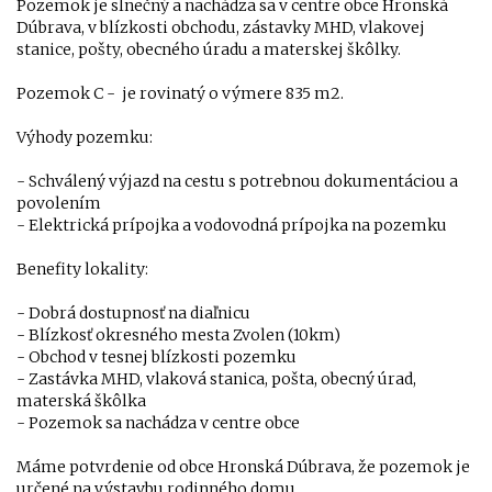
Pozemok je slnečný a nachádza sa v centre obce Hronská
Dúbrava, v blízkosti obchodu, zástavky MHD, vlakovej
stanice, pošty, obecného úradu a materskej škôlky.
Pozemok C - je rovinatý o výmere 835 m2.
Výhody pozemku:
- Schválený výjazd na cestu s potrebnou dokumentáciou a
povolením
- Elektrická prípojka a vodovodná prípojka na pozemku
Benefity lokality:
- Dobrá dostupnosť na diaľnicu
- Blízkosť okresného mesta Zvolen (10km)
- Obchod v tesnej blízkosti pozemku
- Zastávka MHD, vlaková stanica, pošta, obecný úrad,
materská škôlka
- Pozemok sa nachádza v centre obce
Máme potvrdenie od obce Hronská Dúbrava, že pozemok je
určené na výstavbu rodinného domu.