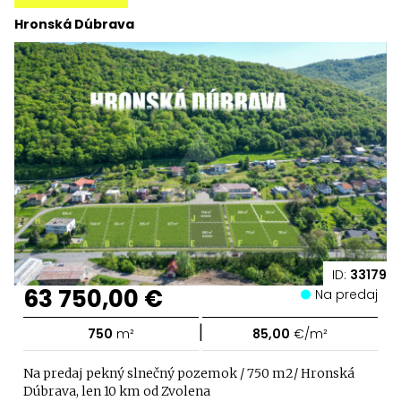
Hronská Dúbrava
ID:
33179
63 750,00 €
Na predaj
|
750
m²
85,00
€/m²
Na predaj pekný slnečný pozemok / 750 m2/ Hronská
Dúbrava, len 10 km od Zvolena