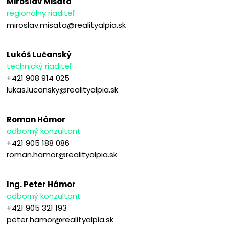
Miroslav Mišata
regionálny riaditeľ
miroslav.misata@realityalpia.sk
Lukáš Lučanský
technický riaditeľ
+421 908 914 025
lukas.lucansky@realityalpia.sk
Roman Hámor
odborný konzultant
+421 905 188 086
roman.hamor@realityalpia.sk
Ing. Peter Hámor
odborný konzultant
+421 905 321 193
peter.hamor@realityalpia.sk