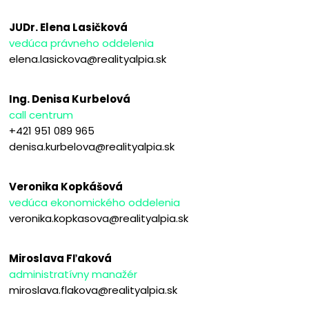
JUDr. Elena Lasičková
vedúca právneho oddelenia
elena.lasickova@realityalpia.sk
Ing. Denisa Kurbelová
call centrum
+421 951 089 965
denisa.kurbelova@realityalpia.sk
Veronika Kopkášová
vedúca ekonomického oddelenia
veronika.kopkasova@realityalpia.sk
Miroslava Fľaková
administratívny manažér
miroslava.flakova@realityalpia.sk