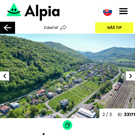
Zdieľať
NÁŠ TIP
2
/ 3
ID:
33171