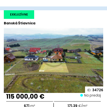
EXKLUZÍVNE
Banská Štiavnica
ID:
34726
115 000,00 €
Na predaj
|
671
m²
171,39
€/m²