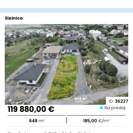
Sielnica
ID:
36227
119 880,00 €
Na predaj
|
648
m²
185,00
€/m²