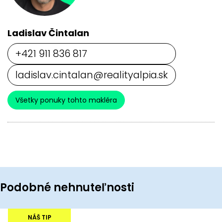
Ladislav Čintalan
+421 911 836 817
ladislav.cintalan@realityalpia.sk
Všetky ponuky tohto makléra
Podobné nehnuteľnosti
NÁŠ TIP