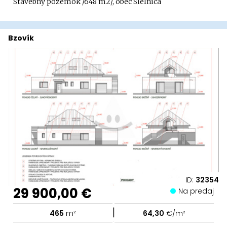
Stavebný pozemok /648 m2/, obec Sielnica
Bzovík
ID:
32354
29 900,00 €
Na predaj
|
465
m²
64,30
€/m²