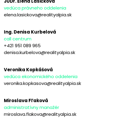
JUDr. Elena Lasičková
vedúca právneho oddelenia
elena.lasickova@realityalpia.sk
Ing. Denisa Kurbelová
call centrum
+421 951 089 965
denisa.kurbelova@realityalpia.sk
Veronika Kopkášová
vedúca ekonomického oddelenia
veronika.kopkasova@realityalpia.sk
Miroslava Fľaková
administratívny manažér
miroslava.flakova@realityalpia.sk