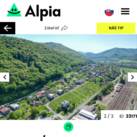
Zdieľať
NÁŠ TIP
2
/ 3
ID:
33171