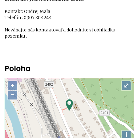
Kontakt: Ondrej Maľa
Telefón : 0907 803 243
Neváhajte nás kontaktovať a dohodnite si obhliadku
pozemku .
Poloha
+
⤢
−
i