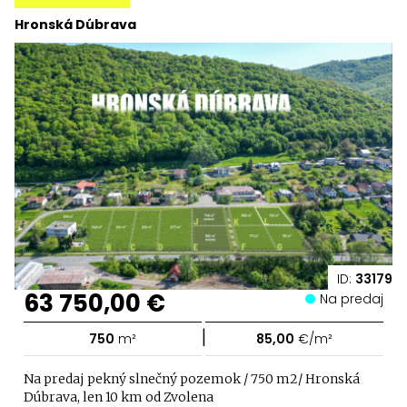
Hronská Dúbrava
ID:
33179
63 750,00 €
Na predaj
|
750
m²
85,00
€/m²
Na predaj pekný slnečný pozemok / 750 m2/ Hronská
Dúbrava, len 10 km od Zvolena