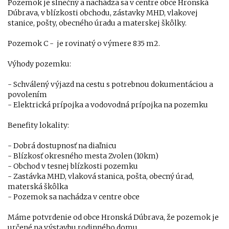
Pozemok je slnečný a nachádza sa v centre obce Hronská
Dúbrava, v blízkosti obchodu, zástavky MHD, vlakovej
stanice, pošty, obecného úradu a materskej škôlky.
Pozemok C - je rovinatý o výmere 835 m2.
Výhody pozemku:
- Schválený výjazd na cestu s potrebnou dokumentáciou a
povolením
- Elektrická prípojka a vodovodná prípojka na pozemku
Benefity lokality:
- Dobrá dostupnosť na diaľnicu
- Blízkosť okresného mesta Zvolen (10km)
- Obchod v tesnej blízkosti pozemku
- Zastávka MHD, vlaková stanica, pošta, obecný úrad,
materská škôlka
- Pozemok sa nachádza v centre obce
Máme potvrdenie od obce Hronská Dúbrava, že pozemok je
určené na výstavbu rodinného domu.