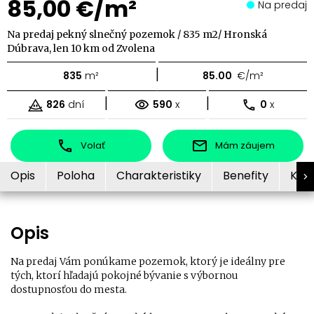
85,00 €/m²
Na predaj
Na predaj pekný slnečný pozemok / 835 m2/ Hronská
Dúbrava, len 10 km od Zvolena
|
835
m²
85.00
€/m²
|
|
826
dní
590
x
0
x
Volať
Mám záujem
Opis
Poloha
Charakteristiky
Benefity
Kon
Opis
Na predaj Vám ponúkame pozemok, ktorý je ideálny pre
tých, ktorí hľadajú pokojné bývanie s výbornou
dostupnosťou do mesta.