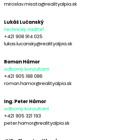
miroslav.misata@realityalpia.sk
Lukáš Lučanský
technický riaditeľ
+421 908 914 025
lukas.lucansky@realityalpia.sk
Roman Hámor
odborný konzultant
+421 905 188 086
roman.hamor@realityalpia.sk
Ing. Peter Hámor
odborný konzultant
+421 905 321 193
peter.hamor@realityalpia.sk